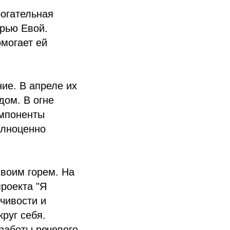
огательная
рью Евой.
могает ей
ие. В апреле их
дом. В огне
омпоненты
олноценно
своим горем. На
роекта "Я
чивости и
руг себя.
работы речевого