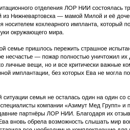
литационного отделения ЛОР НИИ состоялась тр
ёй из Нижневартовска — мамой Милой и её доче
я носителем кохлеарного импланта, который по
вуки окружающего мира.
ой семье пришлось пережить страшное испытан
е несчастье — пожар полностью уничтожил их 
ко личные вещи, но и все критически важные к
ной имплантации, без которых Ева не могла п
й ситуации семья не осталась один на один со 
специалисты компании «Азимут Мед Групп» и п
давние партнёры ЛОР НИИ. Благодаря их отзыв
Ева вновь обрела возможность слышать мир вок
ставила все необходимые комплектующие для 