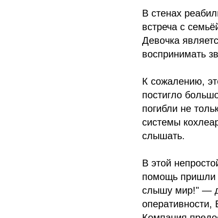
В стенах реаби
встреча с семь
Девочка являетс
воспринимать з
К сожалению, эт
постигло большо
погибли не толь
системы кохлеар
слышать.
В этой непросто
помощь пришли 
слышу мир!" — 
оперативности, 
Компания предо